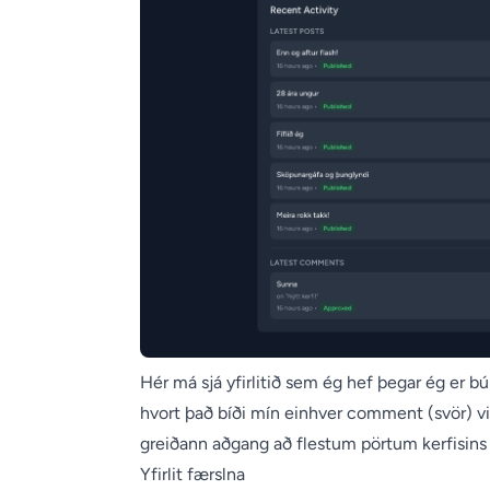
Hér má sjá yfirlitið sem ég hef þegar ég er búi
hvort það bíði mín einhver comment (svör) vi
greiðann aðgang að flestum pörtum kerfisins í
Yfirlit færslna