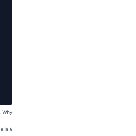
el. Why
ella á