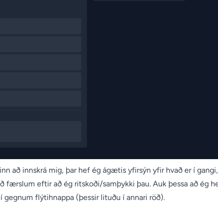
nn að innskrá mig, þar hef ég ágætis yfirsýn yfir hvað er í gangi,
ð færslum eftir að ég ritskoði/samþykki þau. Auk þessa að ég h
 gegnum flýtihnappa (þessir lituðu í annari röð).