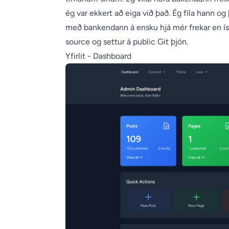
ég var ekkert að eiga við það. Ég fíla hann o
með bankendann á ensku hjá mér frekar en ísl
source og settur á public Git þjón.
Yfirlit - Dashboard