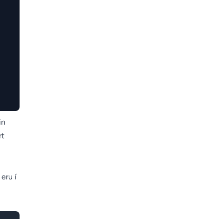
in
rt
eru í