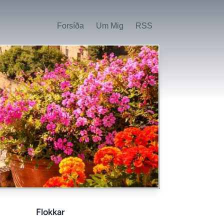
Forsíða
Um Mig
RSS
Flokkar