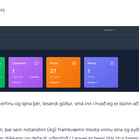
CMS
rfinu og sýna þér, lesandi góður, smá inn í hvað ég er búinn að
nn, þar sem notandinn (ég) framkvæmir mesta vinnu sína og eyð
 dökkann og default viðmótið í Laravel er þessi blái litur þanni