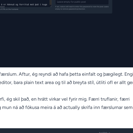
færslum. Aftur, ég reyndi að hafa þetta einfalt og þægilegt. Eng
 bara plain text area og til að breyta stíl, útliti ofl er allt ge
 ég skil það, en hrátt virkar vel fyrir mig. Færri truflanir, færri
g mun ná að fókusa meira á að actually skrifa inn færslurnar sem 