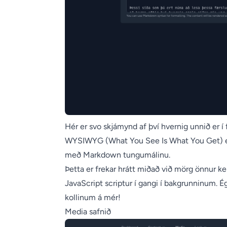
Hér er svo skjámynd af því hvernig unnið er í 
WYSIWYG (What You See Is What You Get) editor,
með
Markdown
tungumálinu.
Þetta er frekar hrátt miðað við mörg önnur kerfi,
JavaScript scriptur í gangi í bakgrunninum. É
kollinum á mér!
Media safnið