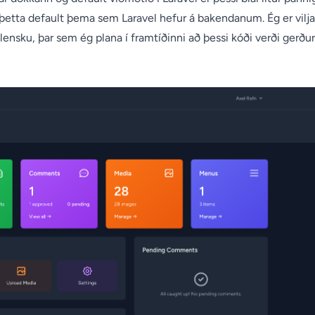
g þetta default þema sem Laravel hefur á bakendanum. Ég er vilj
ensku, þar sem ég plana í framtíðinni að þessi kóði verði gerðu