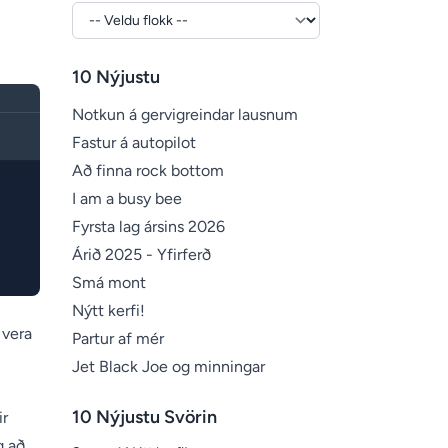
10 Nýjustu
Notkun á gervigreindar lausnum
Fastur á autopilot
Að finna rock bottom
I am a busy bee
Fyrsta lag ársins 2026
Árið 2025 - Yfirferð
Smá mont
Nýtt kerfi!
 vera
Partur af mér
Jet Black Joe og minningar
10 Nýjustu Svörin
ir
g að