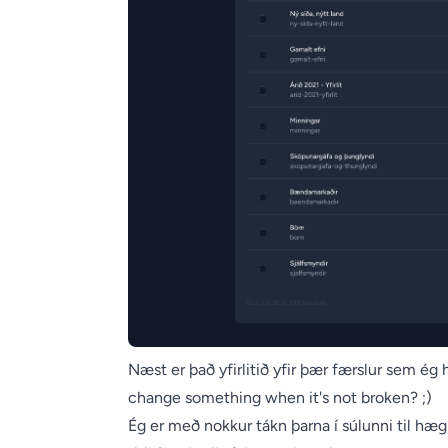
Næst er það yfirlitið yfir þær færslur sem ég he
change something when it's not broken? ;)
Ég er með nokkur tákn þarna í súlunni til hægr