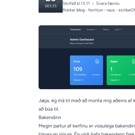
Skrifað kl 13:11
•
Svara færslu
DES 25
Categories:
flokkar:
blog
-
forritun
-
raus
-
scribe
Jæja, ég má til með að monta mig aðeins af ke
að búa til.
Bakendinn
Megin partur af kerfinu er vissulega bakendi
tímanum sínum. Ég vildi hafa bakendann frekar