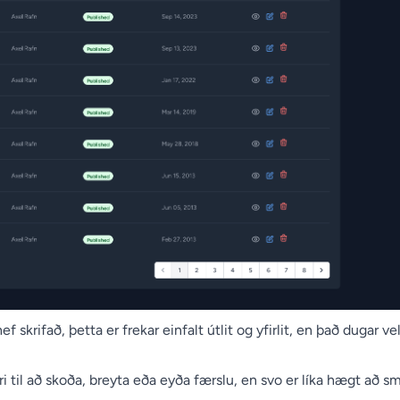
f skrifað, þetta er frekar einfalt útlit og yfirlit, en það dugar v
i til að skoða, breyta eða eyða færslu, en svo er líka hægt að sm