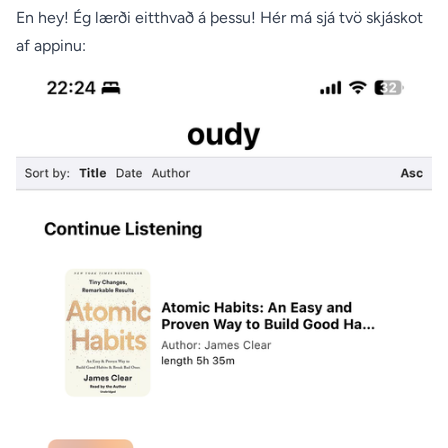
En hey! Ég lærði eitthvað á þessu! Hér má sjá tvö skjáskot
af appinu: