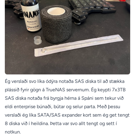
Ég verslaði svo líka ódýra notaða SAS diska til að stækka
plássið fyrir gögn á TrueNAS servernum. Ég keypti 7x3TB
SAS diska notaða frá byrgja hérna á Spáni sem tekur við
eldi enterprise búnaði, bútar og selur parta. Með þessu
verslaði ég líka SATA/SAS expander kort sem ég get tengt
8 diska við í heildina. Þetta var svo allt tengt og sett í
notkun.