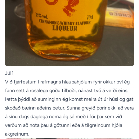
Júlí
Við fjárfestum í rafmagns hlaupahjólum fyrir okkur því ég
fann sett á rosalega góðu tilboði, nánast tvö á verði eins.
Þetta þýddi að auminginn ég komst meira út úr húsi og gat
skoðað bæinn aðeins betur. Sunna greyið þorir ekki að vera
á sínu dags daglega nema ég sé með í för þar sem við
verðum að nota þau á götunni eða á tilgreindum hjóla
akgreinum.