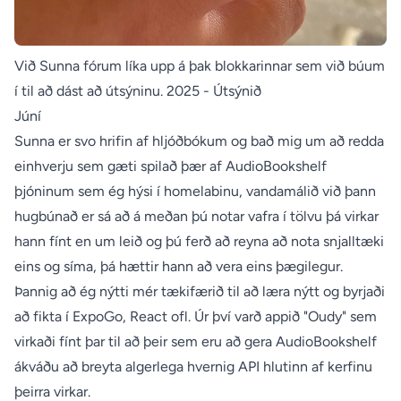
Við Sunna fórum líka upp á þak blokkarinnar sem við búum
í til að dást að útsýninu.
2025 - Útsýnið
Júní
Sunna er svo hrifin af hljóðbókum og bað mig um að redda
einhverju sem gæti spilað þær af AudioBookshelf
þjóninum sem ég hýsi í homelabinu, vandamálið við þann
hugbúnað er sá að á meðan þú notar vafra í tölvu þá virkar
hann fínt en um leið og þú ferð að reyna að nota snjalltæki
eins og síma, þá hættir hann að vera eins þægilegur.
Þannig að ég nýtti mér tækifærið til að læra nýtt og byrjaði
að fikta í ExpoGo, React ofl. Úr því varð appið "Oudy" sem
virkaði fínt þar til að þeir sem eru að gera AudioBookshelf
ákváðu að breyta algerlega hvernig API hlutinn af kerfinu
þeirra virkar.