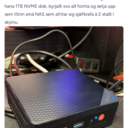
hana 1TB NVME disk, byrjaði svo að forrita og setja upp
sem lítinn smá NAS sem afritar sig sjálfkrafa á 2 staði í
skýinu.