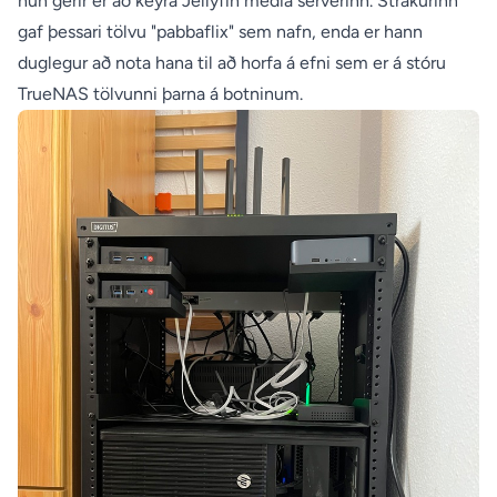
hún gerir er að keyra Jellyfin media serverinn. Strákurinn
gaf þessari tölvu "pabbaflix" sem nafn, enda er hann
duglegur að nota hana til að horfa á efni sem er á stóru
TrueNAS tölvunni þarna á botninum.