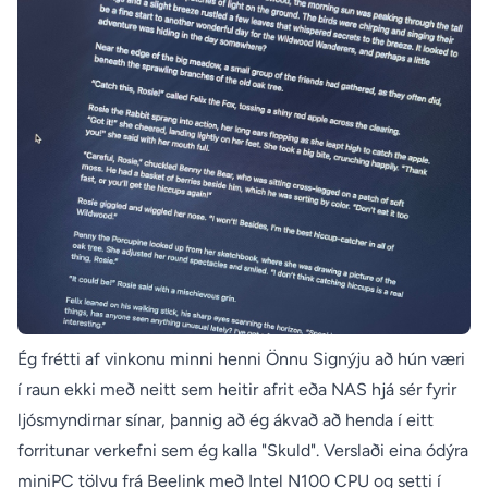
Ég frétti af vinkonu minni henni Önnu Signýju að hún væri
í raun ekki með neitt sem heitir afrit eða NAS hjá sér fyrir
ljósmyndirnar sínar, þannig að ég ákvað að henda í eitt
forritunar verkefni sem ég kalla "Skuld". Verslaði eina ódýra
miniPC tölvu frá Beelink með Intel N100 CPU og setti í