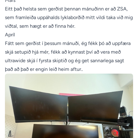
Mars
Eitt það helsta sem gerðist þennan mánuðinn er að ZSA,
sem framleiða uppáhalds lyklaborðið mitt vildi taka við mig
viðtal, sem hægt er að
finna hér
.
Apríl
Fátt sem gerðist í þessum mánuði, ég fékk þó að uppfæra
skjá setupið hjá mér, fékk að kynnast því að vera með
ultrawide skjá í fyrsta skiptið og ég get sannarlega sagt
það að það er engin leið heim aftur..