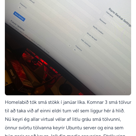
Homelabið tók smá stökk í janúar líka. Komnar 3 smá tölvur
til að taka við af einni eldri turn vél sem liggur hér á hlið.
Nú keyri ég allar virtual vélar af litlu gráu smá tölvunni,
önnur svörtu tölvanna keyrir Ubuntu server og eina sem