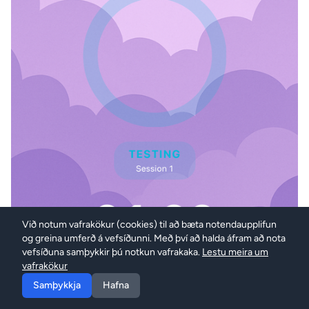
Við notum vafrakökur (cookies) til að bæta notendaupplifun
og greina umferð á vefsíðunni. Með því að halda áfram að nota
vefsíðuna samþykkir þú notkun vafrakaka.
Lestu meira um
vafrakökur
Samþykkja
Hafna