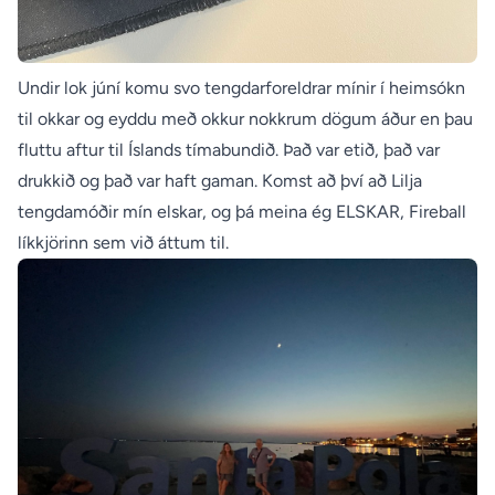
Undir lok júní komu svo tengdarforeldrar mínir í heimsókn
til okkar og eyddu með okkur nokkrum dögum áður en þau
fluttu aftur til Íslands tímabundið. Það var etið, það var
drukkið og það var haft gaman. Komst að því að Lilja
tengdamóðir mín elskar, og þá meina ég ELSKAR, Fireball
líkkjörinn sem við áttum til.