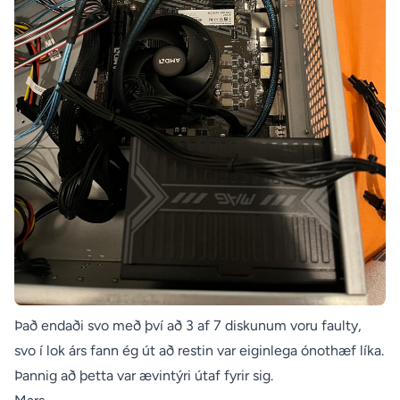
Það endaði svo með því að 3 af 7 diskunum voru faulty,
svo í lok árs fann ég út að restin var eiginlega ónothæf líka.
Þannig að þetta var ævintýri útaf fyrir sig.