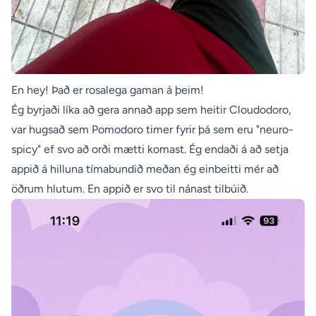
En hey! Það er rosalega gaman á þeim!
Ég byrjaði líka að gera annað app sem heitir Cloudodoro,
var hugsað sem Pomodoro timer fyrir þá sem eru "neuro-
spicy" ef svo að orði mætti komast. Ég endaði á að setja
appið á hilluna tímabundið meðan ég einbeitti mér að
öðrum hlutum. En appið er svo til nánast tilbúið.