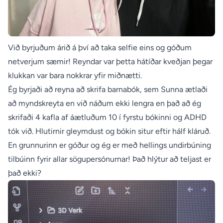
Við byrjuðum árið á því að taka selfie eins og góðum
netverjum sæmir! Reyndar var þetta hátíðar kveðjan þegar
klukkan var bara nokkrar yfir miðnætti.
Ég byrjaði að reyna að skrifa barnabók, sem Sunna ætlaði
að myndskreyta en við náðum ekki lengra en það að ég
skrifaði 4 kafla af áætluðum 10 í fyrstu bókinni og ADHD
tók við. Hlutirnir gleymdust og bókin situr eftir hálf kláruð.
En grunnurinn er góður og ég er með hellings undirbúning
tilbúinn fyrir allar sögupersónurnar! Það hlýtur að teljast er
það ekki?