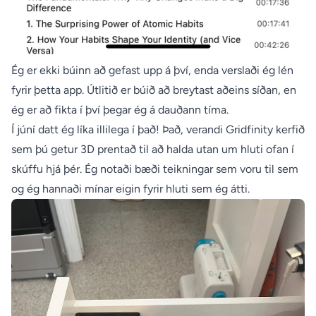
Ég er ekki búinn að gefast upp á því, enda
verslaði ég lén
fyrir þetta app. Útlitið er búið að breytast aðeins síðan, en
ég er að fikta í því þegar ég á dauðann tíma.
Í júní datt ég líka illilega í það! Það, verandi Gridfinity kerfið
sem þú getur 3D prentað til að halda utan um hluti ofan í
skúffu hjá þér. Ég notaði bæði teikningar sem voru til sem
og ég hannaði mínar eigin fyrir hluti sem ég átti.