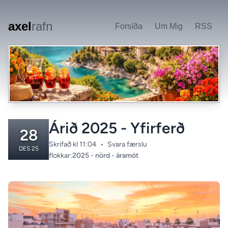
Skip to main content
axel
rafn
Forsíða
Um Mig
RSS
Árið 2025 - Yfirferð
28
Skrifað kl 11:04
•
Svara færslu
DES 25
Categories:
flokkar:
2025
-
nörd
-
áramót