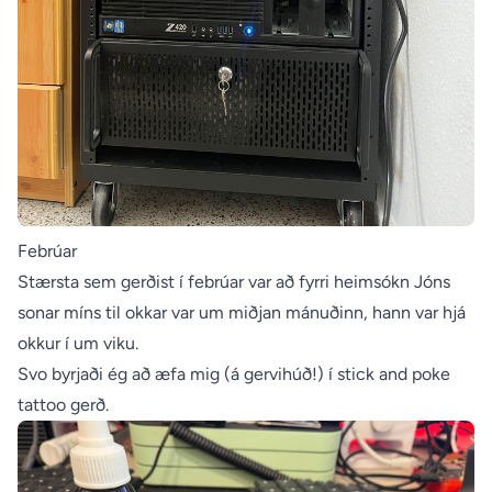
Febrúar
Stærsta sem gerðist í febrúar var að fyrri heimsókn Jóns
sonar míns til okkar var um miðjan mánuðinn, hann var hjá
okkur í um viku.
Svo byrjaði ég að æfa mig (á gervihúð!) í stick and poke
tattoo gerð.