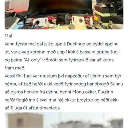
Maí
Þann fyrsta maí gafst ég upp á Duolingo og eyddi appinu
út, var alveg kominn með upp í kok á þessum græna fugli
og þeirra "AI-only" viðmóti sem fyrirtækið var að koma
fram með.
Þessi fíni fugl var næstum því nappaður af ljóninu sem býr
hérna, ef það hefði ekki verið fyrir snögg handbrögð Sunnu
að bjarga honum frá dýrinu henni Mónu okkar. Fuglinn
hafði flogið inn á svalirnar hjá okkur þreyttur og náði ekki
að fljúga út aftur tímanlega.